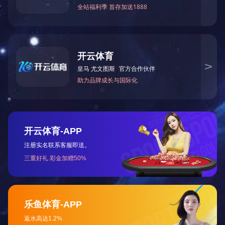
一体化污水处理设备
同花顺
生活污水处理设备
医院污水处理设备
养殖污水处理设备
屠宰污水处理设备
工业污水处理设备
橡胶带
食品污水处理设备
印染污水处理设备