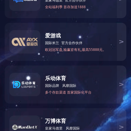
网站首页
/
关于我们
/
公司介绍